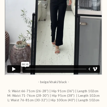
- beige/khaki/black -
S: Waist 66-71cm (26-28”) | Hip 91cm (36") | Length 102cm
M: Waist 71-76cm (28-30”) | Hip 95cm (38") | Length 102cm
L: Waist 76-81cm (30-32”) | Hip 100cm (40") | Length 102cm